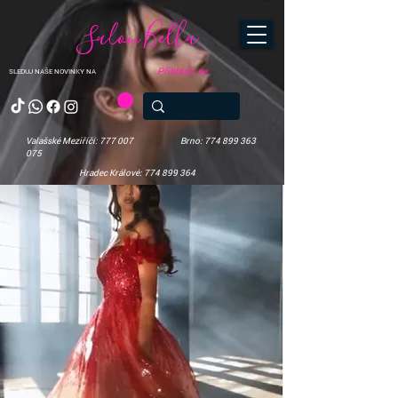
Salon Bella
Přihlásit se
SLEDUJ NAŠE NOVINKY NA
Valašské Meziříčí: 777 007
Brno: 774 899 363
075
Hradec Králové: 774 899 364