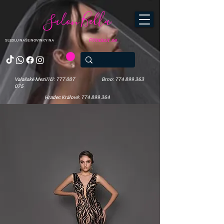
Salon Bella
Přihlásit se
SLEDUJ NAŠE NOVINKY NA
Valašské Meziříčí: 777 007
Brno: 774 899 363
075
Hradec Králové: 774 899 364