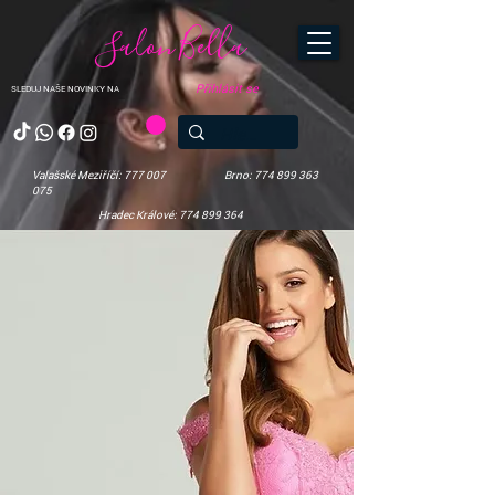
Salon Bella
Přihlásit se
SLEDUJ NAŠE NOVINKY NA
Valašské Meziříčí: 777 007
Brno: 774 899 363
075
Hradec Králové: 774 899 364