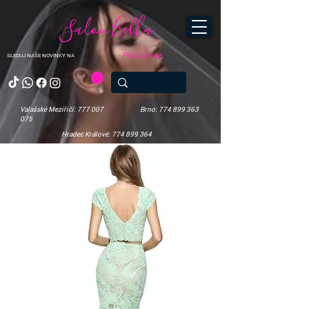
Salon Bella
Přihlásit se
SLEDUJ NAŠE NOVINKY NA
Valašské Meziříčí: 777 007
Brno: 774 899 363
075
Hradec Králové: 774 899 364