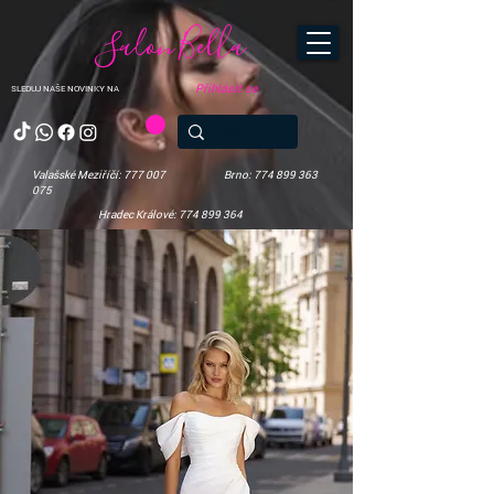
Salon Bella
Přihlásit se
SLEDUJ NAŠE NOVINKY NA
Valašské Meziříčí: 777 007
Brno: 774 899 363
075
Hradec Králové: 774 899 364