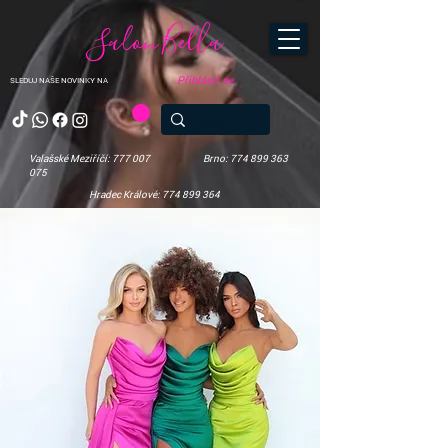
Salon Bella
Přihlásit se
SLEDUJ NAŠE NOVINKY NA
Valašské Meziříčí: 777 007
Brno: 774 899 363
075
Hradec Králové: 774 899 364