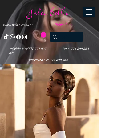
Salon Bella
Přihlásit se
SLEDUJ NAŠE NOVINKY NA
Valašské Meziříčí: 777 007
Brno: 774 899 363
075
Hradec Králové: 774 899 364