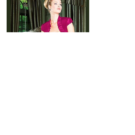
© 2023 by Salon Bella . Powered and secured by
ITSupport - krayzlova