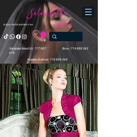
Salon Bella
Přihlásit se
SLEDUJ NAŠE NOVINKY NA
Valašské Meziříčí: 777 007
Brno: 774 899 363
075
Hradec Králové: 774 899 364