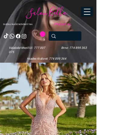
Salon Bella
Přihlásit se
SLEDUJ NAŠE NOVINKY NA
Valašské Meziříčí: 777 007
Brno: 774 899 363
075
Hradec Králové: 774 899 364