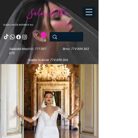
Salon Bella
Přihlásit se
SLEDUJ NAŠE NOVINKY NA
Valašské Meziříčí: 777 007
Brno: 774 899 363
075
Hradec Králové: 774 899 364