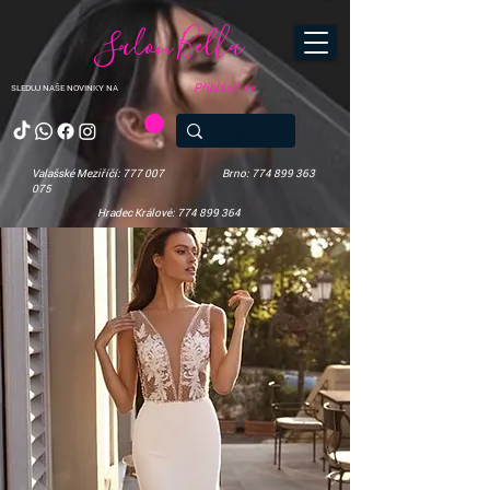
Salon Bella
Přihlásit se
SLEDUJ NAŠE NOVINKY NA
Valašské Meziříčí: 777 007
Brno: 774 899 363
075
Hradec Králové: 774 899 364