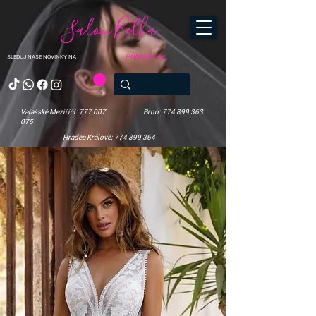
Salon Bella
Přihlásit se
SLEDUJ NAŠE NOVINKY NA
Valašské Meziříčí: 777 007
Brno: 774 899 363
075
Hradec Králové: 774 899 364