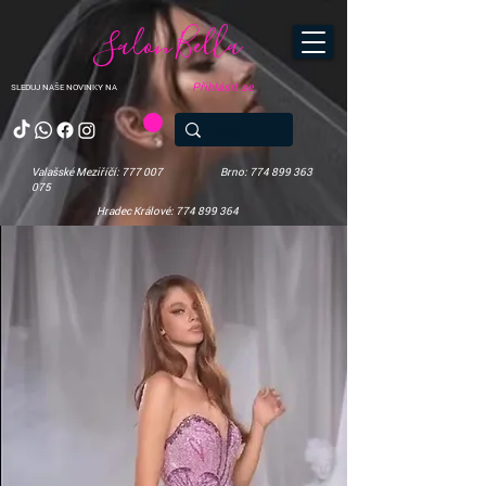
Salon Bella
Přihlásit se
SLEDUJ NAŠE NOVINKY NA
Valašské Meziříčí: 777 007
Brno: 774 899 363
075
Hradec Králové: 774 899 364